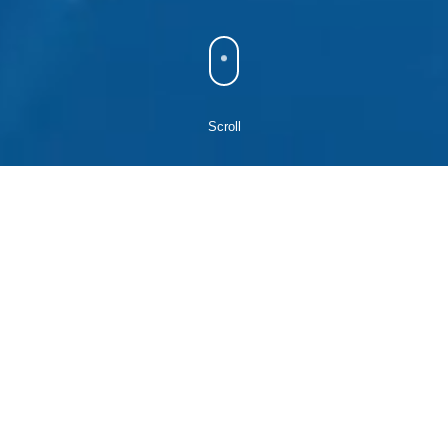
Scroll
Information
2025.12.08
2025年12月27日(土)～2026年01月04日(日) は冬季休暇とさせていただ
きます。
上記日程にいただいたお問合せにつきましては、営業開始日以降に順
次回答させていただきます。
ご不便をおかけしますが、何卒ご理解いただきますようお願い申し上
げます。